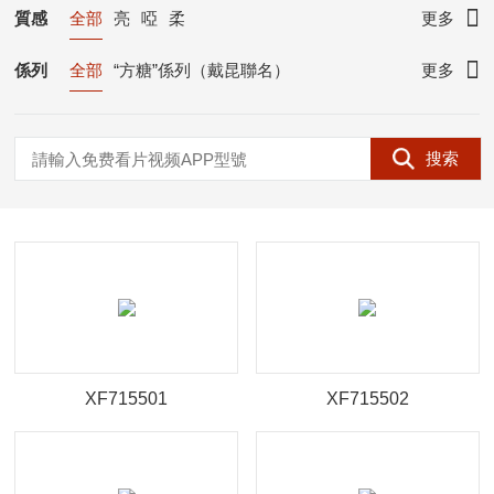
300*300
300*600
400*400
400*800
質感
全部
亮
啞
柔
更多
600*600
600*1200
600*1350
750*1500
係列
全部
“方糖”係列（戴昆聯名）
更多
800*800
800*2600
900*1800
900*2600
蒼穹瑰寶 · 奢石大板
900*2700
1000*1000
1000*2780
時空年輪 · 質感係大理石
搜索
1000*3000
1200*2700
1600*3200
大地物語 · 大理石瓷磚
大地樂章 · 大理石瓷磚
斕·新國潮質感磚
境·極奢岩板
BIG+岩板
錦·大理石瓷磚
素·U-life 質感係瓷磚
素·質感係瓷磚
超體·功能型大理石
森·質感係木紋磚
AI石·複刻釉大理石
簡·大理石瓷磚
臻石·ZS
XF715501
XF715502
臻冠·GQ
勝利石·SL
星雲石/洞石/流沙係列
網紅小花磚
設計師原創係列